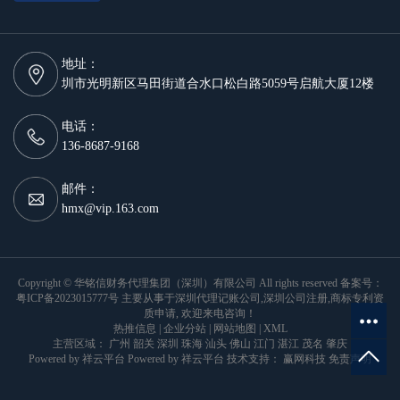
地址：
圳市光明新区马田街道合水口松白路5059号启航大厦12楼
电话：
136-8687-9168
邮件：
hmx@vip.163.com
Copyright © 华铭信财务代理集团（深圳）有限公司 All rights reserved 备案号：
粤ICP备2023015777号
主要从事于
深圳代理记账公司
,
深圳公司注册
,
商标专利资
质申请
, 欢迎来电咨询！
热推信息
|
企业分站
|
网站地图
|
XML
主营区域：
广州
韶关
深圳
珠海
汕头
佛山
江门
湛江
茂名
肇庆
Powered by
祥云平台
Powered by
祥云平台
技术支持：
赢网科技
免责声明